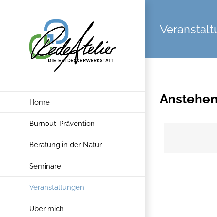
Zum
Inhalt
Veranstal
springen
Verans
Anstehe
Home
Datum
wählen.
Burnout-Prävention
Beratung in der Natur
Seminare
Veranstaltungen
Über mich