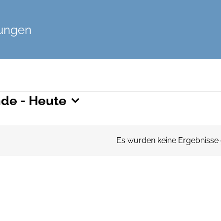
tungen
taltungen
nde
 - 
Heute
Es wurden keine Ergebnisse
Hinweis